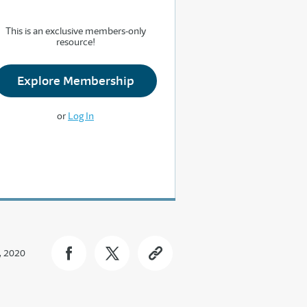
This is an exclusive members-only
resource!
Explore Membership
or
Log In
, 2020