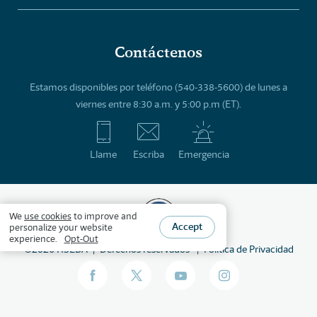
Contáctenos
Estamos disponibles por teléfono (540-338-5600) de lunes a
viernes entre 8:30 a.m. y 5:00 p.m (ET).
Llame
Escriba
Emergencia
We
use cookies
to improve and
Accept
personalize your website
experience.
Opt-Out
©
2026
HSLDA
Derechos reservados
Política de Privacidad