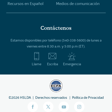
Recursos en Español
Medios de comunicación
Contáctenos
Estamos disponibles por teléfono (540-338-5600) de lunes a
viernes entre 8:30 a.m. y 5:00 p.m (ET).
Llame
Escriba
Emergencia
©
2026
HSLDA
Derechos reservados
Política de Privacidad