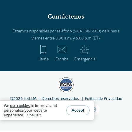
Contáctenos
Estamos disponibles por teléfono (540-338-5600) de lunes a
viernes entre 8:30 a.m. y 5:00 p.m (ET).
Llame
Escriba
Emergencia
©
2026
HSLDA
Derechos reservados
Política de Privacidad
We
use cookies
to improve and
Accept
personalize your website
experience.
Opt-Out