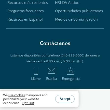
Recursos más recientes
HSLDA Action
Preguntas frecuentes
Oportunidades publicitarias
Recursos en Español
Medios de comunicación
Contáctenos
Estamos disponibles por teléfono (540-338-5600) de lunes a
viernes entre 8:30 a.m. y 5:00 p.m (ET).
Llame
Escriba
Emergencia
We
use cookies
to improve and
Accept
personalize your website
experience.
Opt-Out