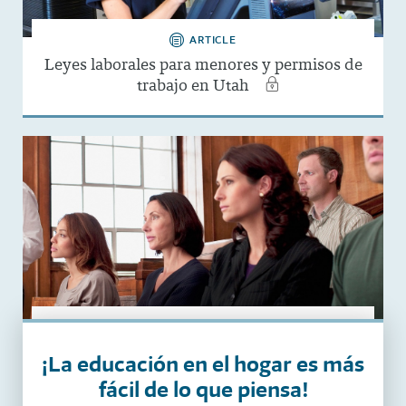
ARTICLE
Leyes laborales para menores y permisos de
trabajo en Utah
ARTICLE
Leyes sobre el servicio de jurado en Utah
¡La educación en el hogar es más
fácil de lo que piensa!