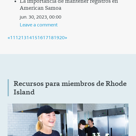
La importancia de mantener registros en
American Samoa
jun. 30, 2023, 00:00
Leave a comment
«
11
(current)
12
13
14
15
16
17
18
19
20
»
Recursos para miembros de Rhode
Island