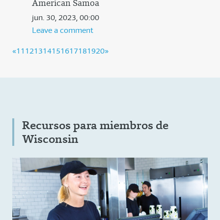
American Samoa
jun. 30, 2023, 00:00
Leave a comment
«
11
(current)
12
13
14
15
16
17
18
19
20
»
Recursos para miembros de
Wisconsin