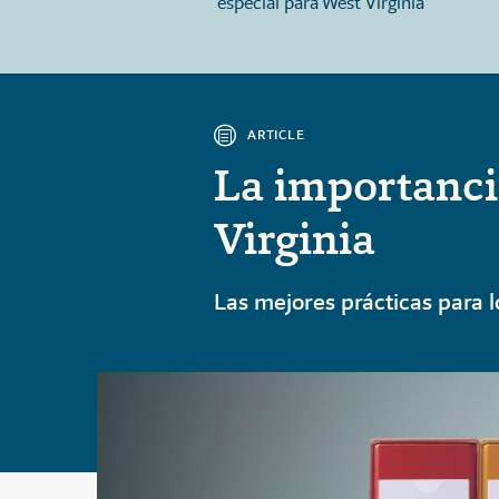
udian en casa en West
especial para West Virginia
ARTICLE
La importanci
Virginia
Las mejores prácticas para 