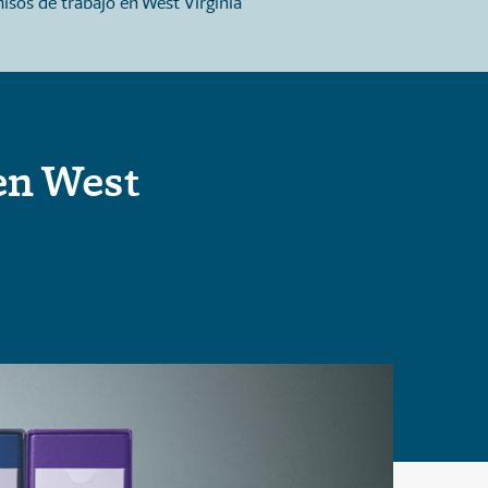
isos de trabajo en West Virginia
jurado en West Virginia
en West