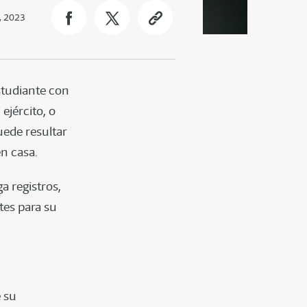
, 2023
studiante con
ejército, o
ede resultar
n casa.
a registros,
es para su
e su