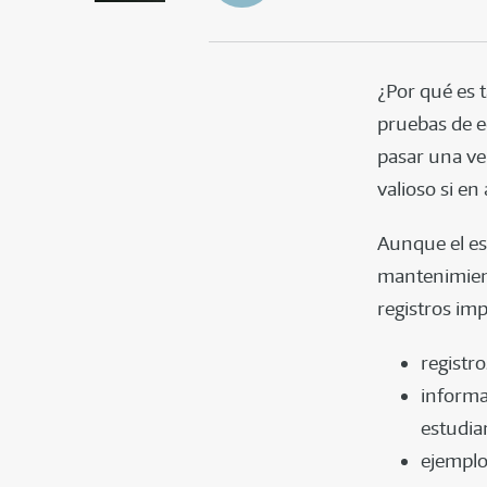
¿Por qué es 
pruebas de e
pasar una ve
valioso si e
Aunque el es
mantenimient
registros im
registro
informac
estudia
ejemplo