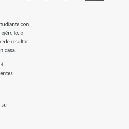
studiante con
ejército, o
ede resultar
n casa.
el
ientes
e su