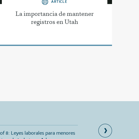
ARTICLE
La importancia de mantener
registros en Utah
 of 8: Leyes laborales para menores
Part 8 of 8: Leyes sobre