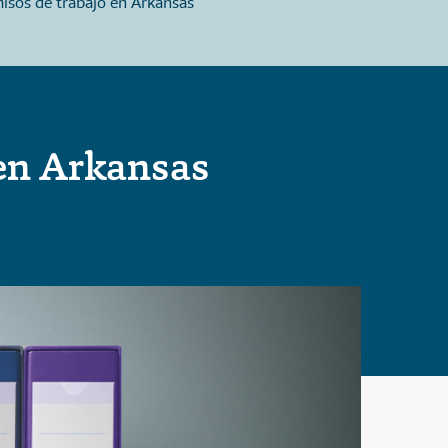
isos de trabajo en Arkansas
jurado en Arkansas
 en Arkansas