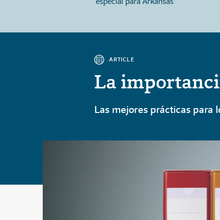
udian en casa en
especial para Arkansas
ARTICLE
La importanci
Las mejores prácticas para 