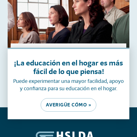
ARTICLE
Leyes sobre el servicio de jurado en Utah
¡La educación en el hogar es más
fácil de lo que piensa!
Puede experimentar una mayor facilidad, apoyo
y confianza para su educación en el hogar.
AVERIGÜE CÓMO »