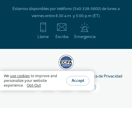
Estamos disponibles por teléfono (540-338-5600) de lunes a
viernes entre 8:30 a.m. y 5:00 p.m (ET).
Llame
Escriba
Emergencia
©
2026
HSLDA
Derechos reservados
Política de Privacidad
We
use cookies
to improve and
Accept
personalize your website
experience.
Opt-Out