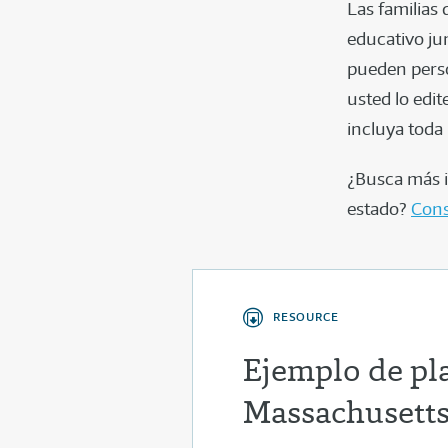
Las familias
educativo ju
pueden perso
usted lo edi
incluya toda
¿Busca más i
estado?
Cons
RESOURCE
Ejemplo de pl
Massachusett