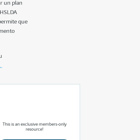
r un plan
e HSLDA
permite que
umento
u
.
This is an exclusive members-only
resource!