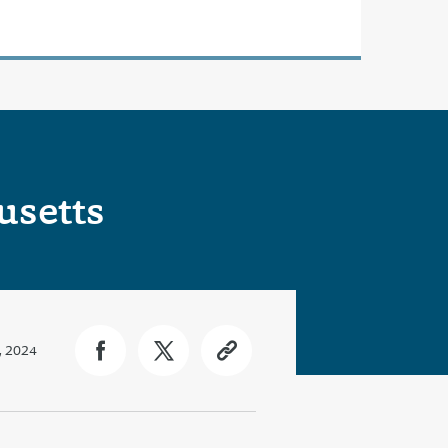
usetts
, 2024