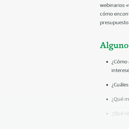
webinarios «
cómo encontr
presupuesto
Alguno
¿Cómo a
interes
¿Cuáles
¿Qué ma
¿Qué re