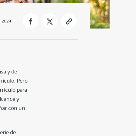
, 2024
asa y de
rrículo. Pero
rrículo para
alcance y
eñar con un
erie de