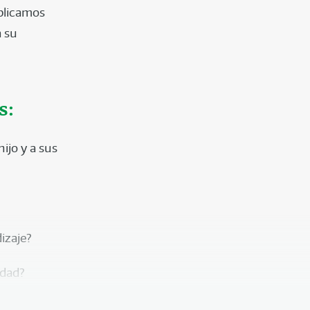
xplicamos
a su
s:
ijo y a sus
izaje?
idad?