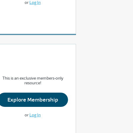
or
Log In
This is an exclusive members-only
resource!
Explore Membership
or
Log In