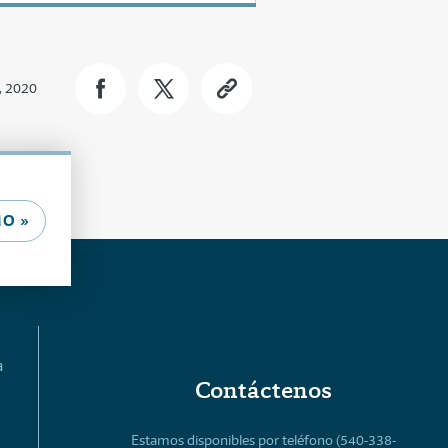
, 2020
O »
a
Contáctenos
Estamos disponibles por teléfono (540-338-