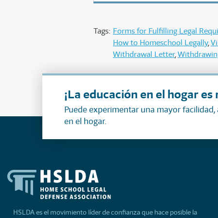
Tags:
Forms for Fulfilling Legal Req
How to Homeschool Legally
Vi
Withdrawal Letter
Withdrawin
¡La educación en el hogar es 
Puede experimentar una mayor facilidad,
en el hogar.
HSLDA es el movimiento líder de confianza que hace posible la