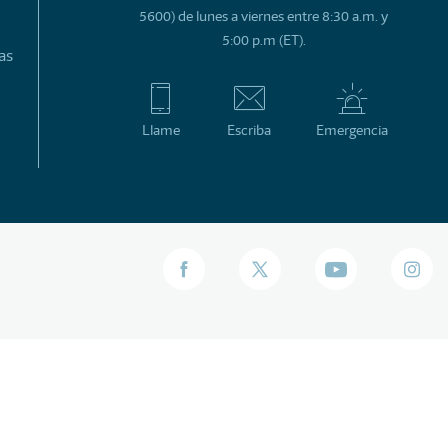
5600) de lunes a viernes entre 8:30 a.m. y
5:00 p.m (ET).
as
Llame
Escriba
Emergencia