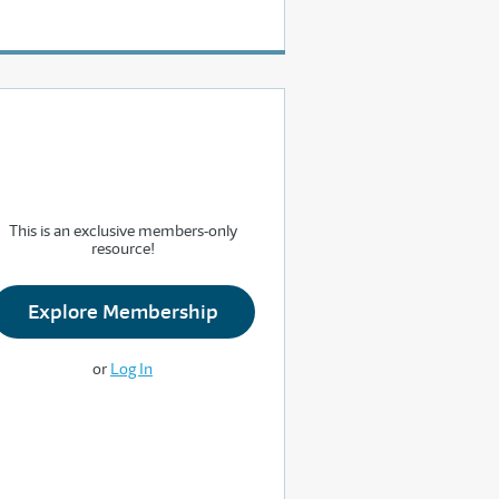
This is an exclusive members-only
resource!
Explore Membership
or
Log In