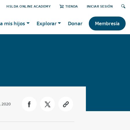
HSLDA ONLINE ACADEMY
TIENDA
INICIAR SESIÓN
a mis hijos
Explorar
Donar
Membresía
, 2020