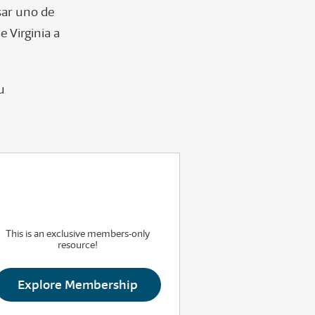
sar uno de
e Virginia a
u
This is an exclusive members-only
resource!
Explore Membership