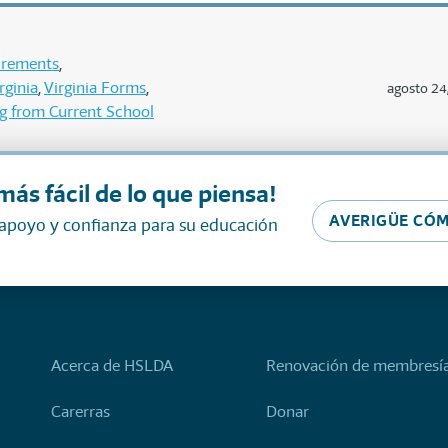
uirements
rginia
Virginia Forms
agosto 24
g from Current School
más fácil de lo que piensa!
AVERIGÜE CÓM
 apoyo y confianza para su educación
Acerca de HSLDA
Renovación de membresí
Carerras
Donar