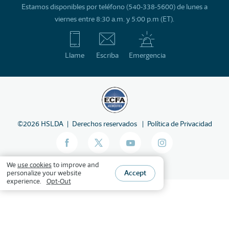
Estamos disponibles por teléfono (540-338-5600) de lunes a
viernes entre 8:30 a.m. y 5:00 p.m (ET).
Llame
Escriba
Emergencia
©
2026
HSLDA
Derechos reservados
Política de Privacidad
We
use cookies
to improve and
Accept
personalize your website
experience.
Opt-Out