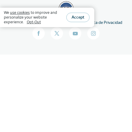
We
use cookies
to improve and
Accept
personalize your website
experience.
Opt-Out
©
2026
HSLDA
Derechos reservados
Política de Privacidad