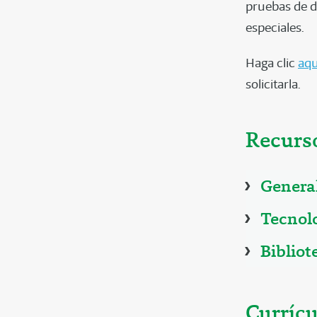
pruebas de d
especiales.
Haga clic
aqu
solicitarla.
Recurso
Genera
Tecnol
Bibliot
Currícu