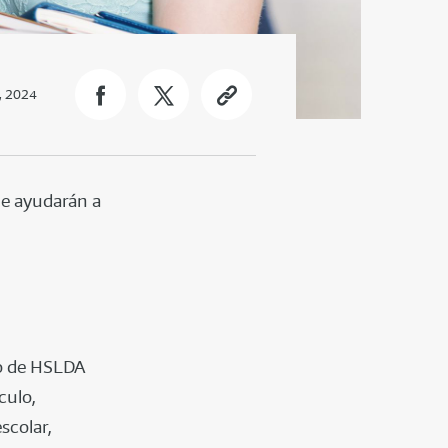
, 2024
le ayudarán a
ro de HSLDA
culo,
escolar,