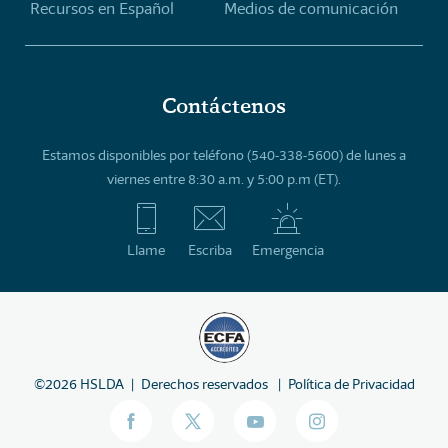
Recursos en Español
Medios de comunicación
Contáctenos
Estamos disponibles por teléfono (540-338-5600) de lunes a
viernes entre 8:30 a.m. y 5:00 p.m (ET).
Llame
Escriba
Emergencia
©
2026
HSLDA
Derechos reservados
Política de Privacidad