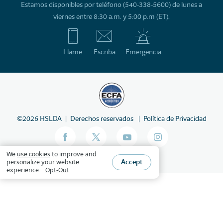
Estamos disponibles por teléfono (540-338-5600) de lunes a
viernes entre 8:30 a.m. y 5:00 p.m (ET).
Llame
Escriba
Emergencia
©
2026
HSLDA
Derechos reservados
Política de Privacidad
We
use cookies
to improve and
Accept
personalize your website
experience.
Opt-Out