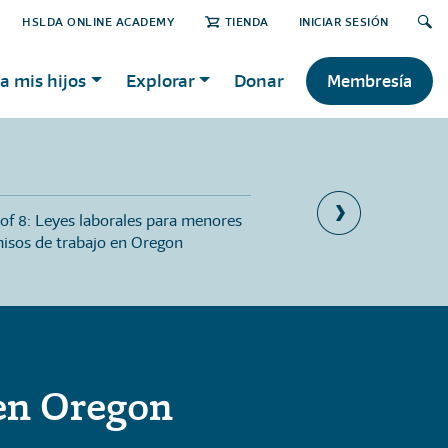
HSLDA ONLINE ACADEMY
TIENDA
INICIAR SESIÓN
a mis hijos
Explorar
Donar
Membresía
 of 8: Leyes laborales para menores
Part 8 of 8: Leyes sobre
isos de trabajo en Oregon
jurado en Oregon
 en Oregon