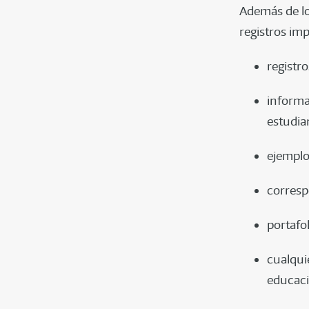
Además de lo
registros im
registro
informac
estudia
ejemplo
corresp
portafo
cualqui
educaci