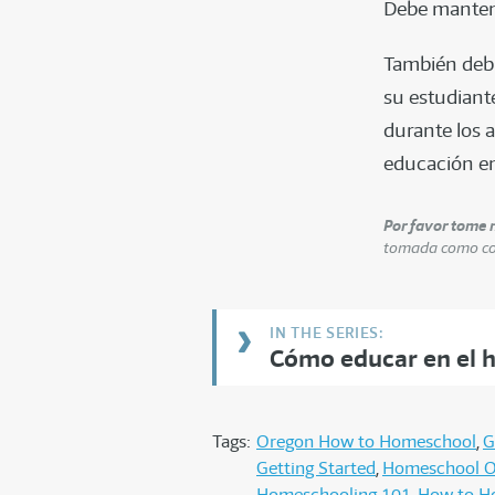
Debe mantene
También debi
su estudiant
durante los 
educación en 
Por favor tome 
tomada como cons
Cómo educar en el 
Tags:
Oregon How to Homeschool
G
Getting Started
Homeschool O
Homeschooling 101
How to H