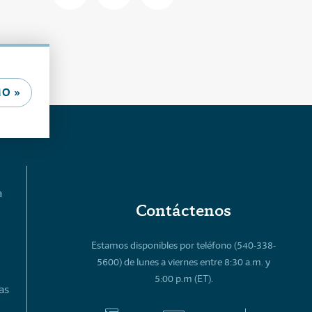
O »
a
Contáctenos
Estamos disponibles por teléfono (540-338-
5600) de lunes a viernes entre 8:30 a.m. y
5:00 p.m (ET).
as