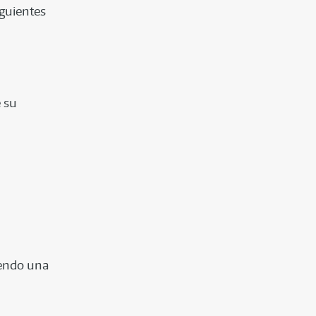
iguientes
e su
iendo una