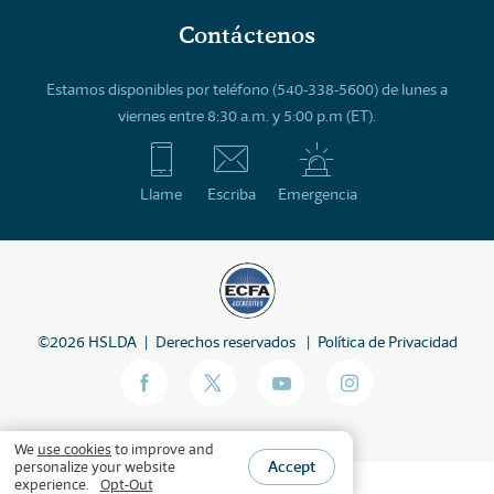
Contáctenos
Estamos disponibles por teléfono (540-338-5600) de lunes a
viernes entre 8:30 a.m. y 5:00 p.m (ET).
Llame
Escriba
Emergencia
©
2026
HSLDA
Derechos reservados
Política de Privacidad
We
use cookies
to improve and
Accept
personalize your website
experience.
Opt-Out