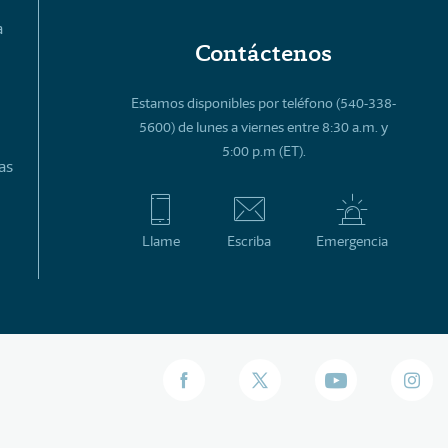
a
Contáctenos
Estamos disponibles por teléfono (540-338-
5600) de lunes a viernes entre 8:30 a.m. y
5:00 p.m (ET).
as
Llame
Escriba
Emergencia