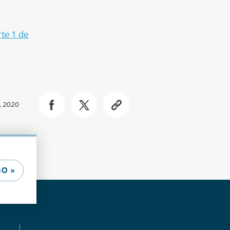
rte 1 de
, 2020
O »