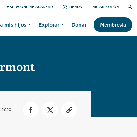
HSLDA ONLINE ACADEMY
TIENDA
INICIAR SESIÓN
a mis hijos
Explorar
Donar
Membresía
ermont
, 2020