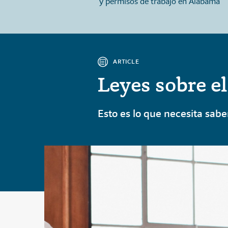
ma
y permisos de trabajo en Alabama
ARTICLE
Leyes sobre e
Esto es lo que necesita sabe