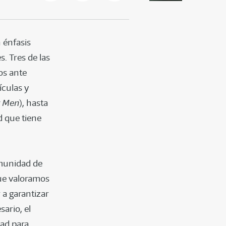
 énfasis
. Tres de las
os ante
ículas y
y Men
), hasta
ad que tiene
omunidad de
que valoramos
 a garantizar
ario, el
dad para