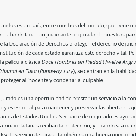
Unidos es un país, entre muchos del mundo, que pone un
erecho de tener un juicio ante un jurado de nuestros pares
 la Declaración de Derechos protegen el derecho de juici
nstitución de cada estado garantiza este derecho vital. Pel
la película clásica
Doce Hombres sin Pieda
d
(
Twelve Angr
Tribunal en Fuga
(
Runaway Jury
), se centran en la habilid
 proteger al inocente y condenar al culpable.
de jurado es una oportunidad de prestar un servicio a la c
a, y es esencial para mantener y preservar las libertades 
nos de Estados Unidos. Ser parte de un jurado es ayudar
 conciudadanos reciban la protección, y cuando sea neces
a ley. El servicio de jurado también es una buena oportuni