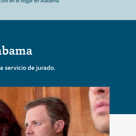
ión en el hogar en Alabama
obligatoria en Alabama
labama
a servicio de jurado.