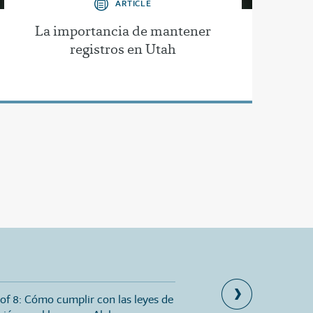
ARTICLE
La importancia de mantener
registros en Utah
 of 8: Cómo cumplir con las leyes de
Part 2 of 8: Edad de asi