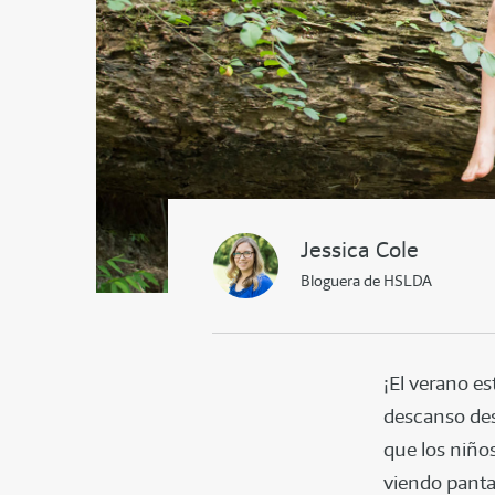
Jessica Cole
Bloguera de HSLDA
¡El verano es
descanso des
que los niño
viendo pantal