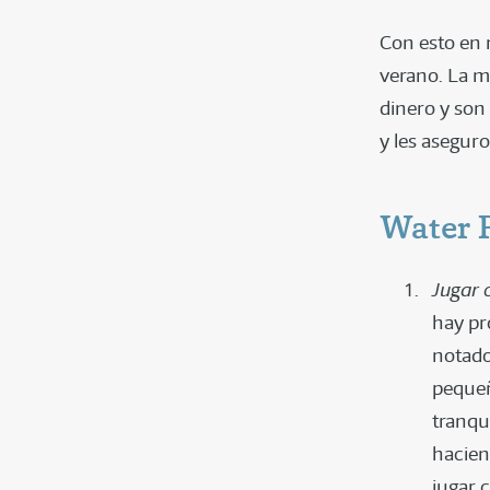
Con esto en m
verano. La m
dinero y son
y les aseguro
Water 
Jugar 
hay pr
notado
pequeñ
tranqu
hacien
jugar 