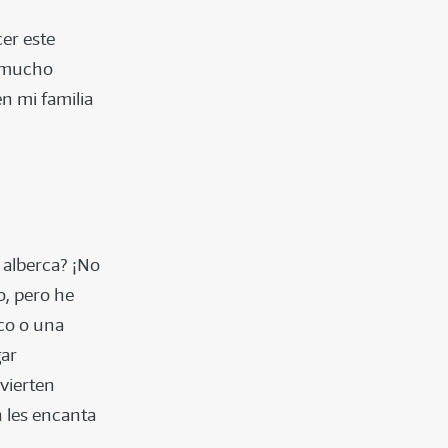
cer este
n mucho
n mi familia
 alberca? ¡No
, pero he
ico o una
gar
ivierten
n les encanta