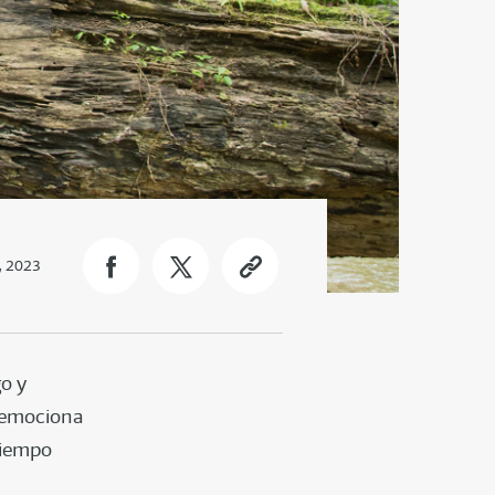
, 2023
go y
e emociona
tiempo