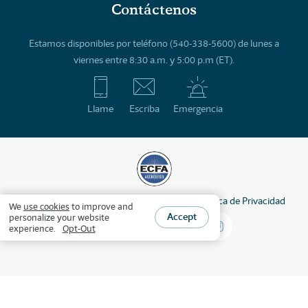
Contáctenos
Estamos disponibles por teléfono (540-338-5600) de lunes a
viernes entre 8:30 a.m. y 5:00 p.m (ET).
Llame
Escriba
Emergencia
©
2026
HSLDA
Derechos reservados
Política de Privacidad
We
use cookies
to improve and
Accept
personalize your website
experience.
Opt-Out