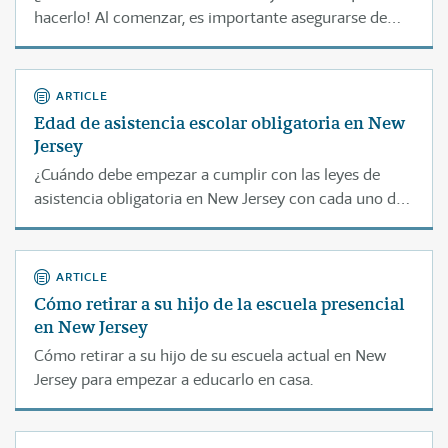
hacerlo! Al comenzar, es importante asegurarse de
cumplir con las leyes de educación. Esta página le
ayudará a entender paso por paso cómo educar
legalmente a su hijo en casa en New Jersey.
ARTICLE
Edad de asistencia escolar obligatoria en New
Jersey
¿Cuándo debe empezar a cumplir con las leyes de
asistencia obligatoria en New Jersey con cada uno de
sus hijos?
ARTICLE
Cómo retirar a su hijo de la escuela presencial
en New Jersey
Cómo retirar a su hijo de su escuela actual en New
Jersey para empezar a educarlo en casa.