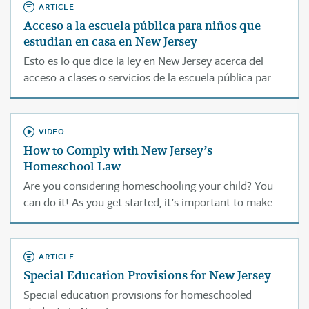
ARTICLE
Acceso a la escuela pública para niños que
estudian en casa en New Jersey
Esto es lo que dice la ley en New Jersey acerca del
acceso a clases o servicios de la escuela pública para
estudiantes que son educados en casa.
VIDEO
How to Comply with New Jersey’s
Homeschool Law
Are you considering homeschooling your child? You
can do it! As you get started, it’s important to make
sure you comply with the education laws where you
live. This page helps you understand how to
homeschool legally in New Jersey—step-by-step.
ARTICLE
Special Education Provisions for New Jersey
Special education provisions for homeschooled