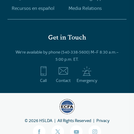
Recursos en español
Media Relations
Get in Touch
We’re available by phone (540-338-5600) M–F 8:30 a.m.–
5:00 p.m. ET.
Call
Contact
Emergency
©
2026
HSLDA
All Rights Reserved
Privacy